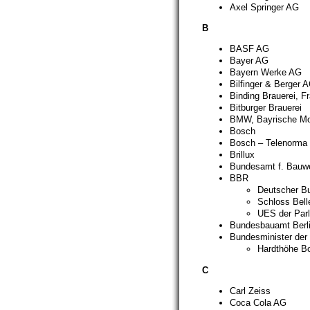
Axel Springer AG
B
BASF AG
Bayer AG
Bayern Werke AG
Bilfinger & Berger 
Binding Brauerei, Fr
Bitburger Brauerei
BMW, Bayrische Mo
Bosch
Bosch – Telenorma
Brillux
Bundesamt f. Bauw
BBR
Deutscher B
Schloss Bell
UES der Parl
Bundesbauamt Berl
Bundesminister der 
Hardthöhe Bo
C
Carl Zeiss
Coca Cola AG