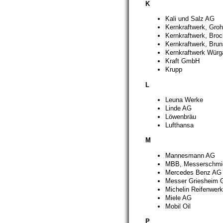
K
Kali und Salz AG
Kernkraftwerk, Gro
Kernkraftwerk, Broc
Kernkraftwerk, Brun
Kernkraftwerk Wür
Kraft GmbH
Krupp
L
Leuna Werke
Linde AG
Löwenbräu
Lufthansa
M
Mannesmann AG
MBB, Messerschmid
Mercedes Benz AG
Messer Griesheim
Michelin Reifenwer
Miele AG
Mobil Oil
P