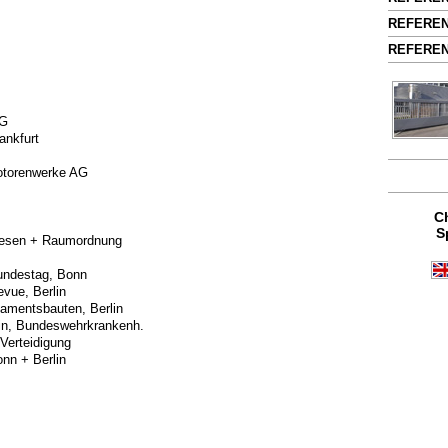
REFEREN
REFEREN
AG
ankfurt
torenwerke AG
C
S
esen + Raumordnung
undestag, Bonn
evue, Berlin
amentsbauten, Berlin
in, Bundeswehrkrankenh.
Verteidigung
nn + Berlin