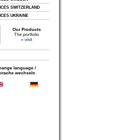
CES SWITZERLAND
CES UKRAINE
Our Products
The portfolio
»
visit
hange language /
prache wechseln