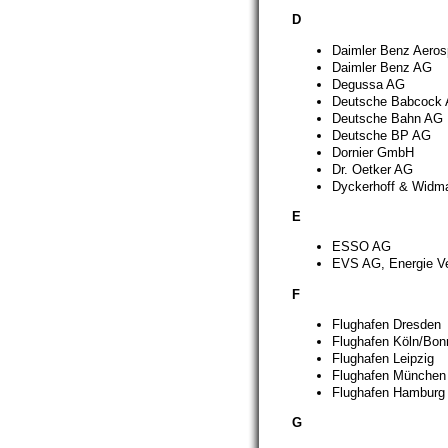
D
Daimler Benz Aero
Daimler Benz AG
Degussa AG
Deutsche Babcock
Deutsche Bahn AG
Deutsche BP AG
Dornier GmbH
Dr. Oetker AG
Dyckerhoff & Widm
E
ESSO AG
EVS AG, Energie V
F
Flughafen Dresden
Flughafen Köln/Bon
Flughafen Leipzig
Flughafen München
Flughafen Hamburg
G