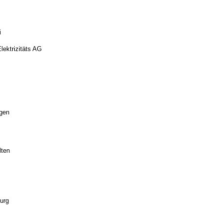
i
ektrizitäts AG
ngen
lten
urg