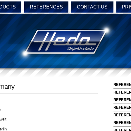
DUCTS
REFERENCES
CONTACT US
PRI
REFERE
rmany
REFERE
REFEREN
REFERE
n
REFEREN
weit
REFERE
rlin
REFERE