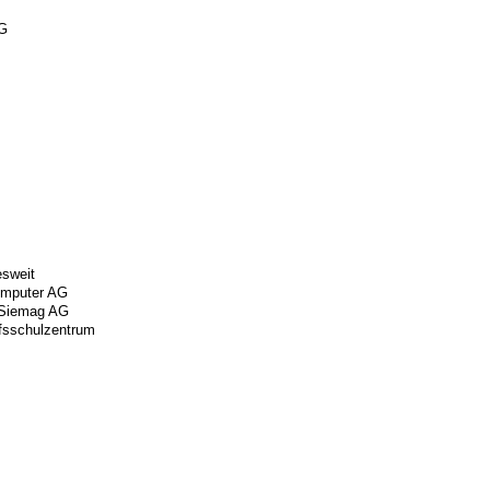
AG
sweit
omputer AG
Siemag AG
fsschulzentrum