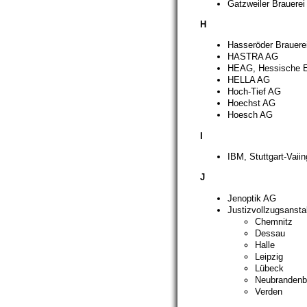
Gatzweiler Brauerei
H
Hasseröder Brauere
HASTRA AG
HEAG, Hessische El
HELLA AG
Hoch-Tief AG
Hoechst AG
Hoesch AG
I
IBM, Stuttgart-Vaii
J
Jenoptik AG
Justizvollzugsansta
Chemnitz
Dessau
Halle
Leipzig
Lübeck
Neubrandenb
Verden