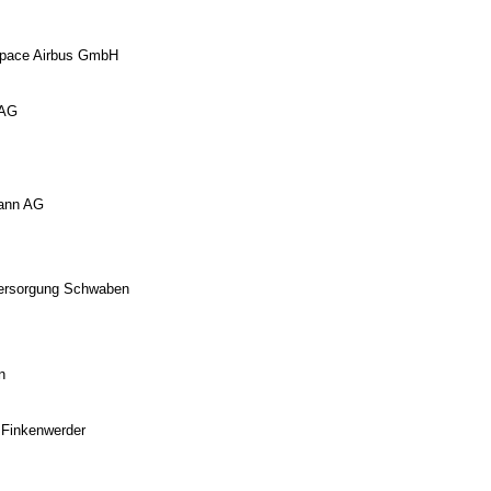
space Airbus GmbH
 AG
ann AG
ersorgung Schwaben
n
 Finkenwerder