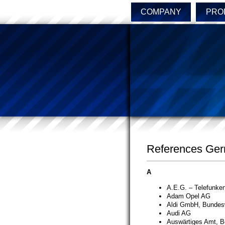
COMPANY
PRO
References Ge
A
A.E.G. – Telefunke
Adam Opel AG
Aldi GmbH, Bundes
Audi AG
Auswärtiges Amt, Be