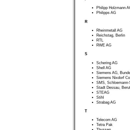
Philipp Holzmann 
Philipps AG
R
Rheinmetall AG
Reichstag, Berlin
RTL
RWE AG
S
Schering AG
Shell AG
Siemens AG, Bunde
Siemens Nixdorf C
SMS, Schloemann-
Stadt Dessau, Beru
STEAG
Stihl
Strabag AG
T
Telecom AG
Tetra Pak
Thyssen