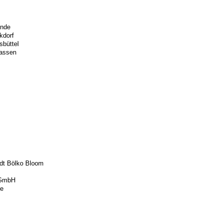
hnde
kdorf
sbüttel
gassen
t Bölko Bloom
 GmbH
ke